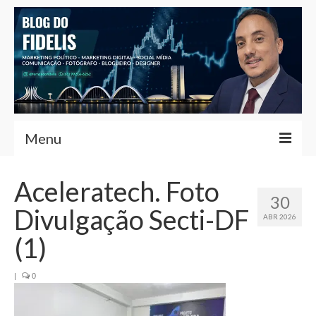
Menu
Home
Aceleratech. Foto
30
Fernando Fidelis
Divulgação Secti-DF
ABR 2026
Café com Fidelis
(1)
Notícias Brasília
|
0
Contato