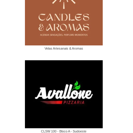
Velas Artesanais & Aromas
CLSW 100 - Bloco A - Sudoeste