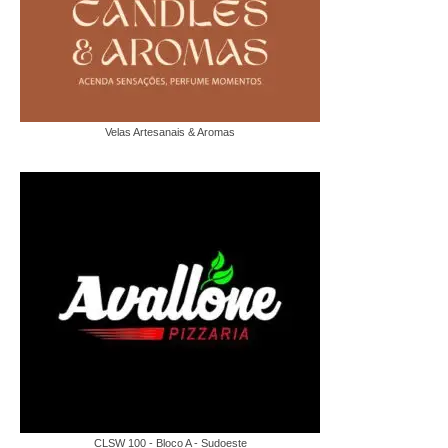
Velas Artesanais & Aromas
CLSW 100 - Bloco A - Sudoeste