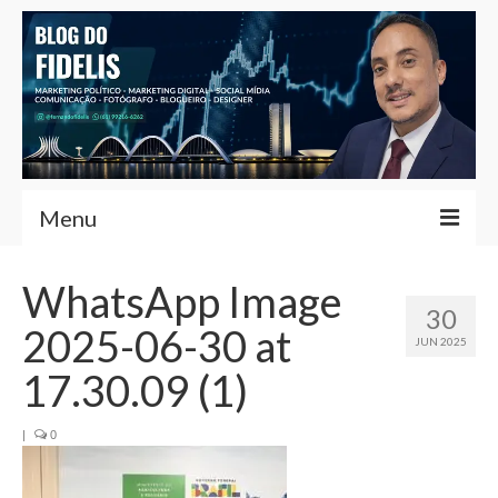
Menu
Home
WhatsApp Image
30
Fernando Fidelis
2025-06-30 at
JUN 2025
Café com Fidelis
17.30.09 (1)
Notícias Brasília
|
0
Contato