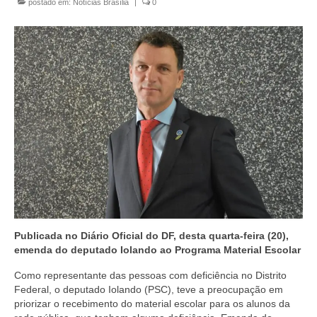
postado em:
Notícias Brasília
|
0
Currículo
Publicada no Diário Oficial do DF, desta quarta-feira (20),
emenda do deputado Iolando ao Programa Material Escolar
Como representante das pessoas com deficiência no Distrito
Federal, o deputado Iolando (PSC), teve a preocupação em
priorizar o recebimento do material escolar para os alunos da