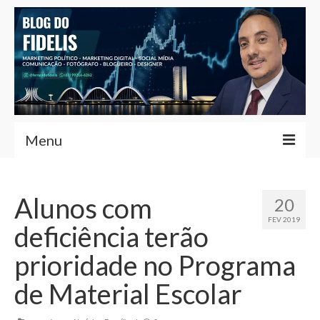
Menu
Home
Alunos com
20
Fernando Fidelis
FEV 2019
deficiência terão
Café com Fidelis
prioridade no Programa
Notícias Brasília
de Material Escolar
Contato