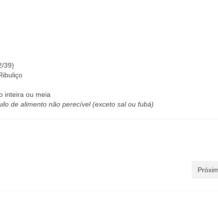
2/39)
Ribuliço
 inteira ou meia
ilo de alimento não perecível (exceto sal ou fubá)
Próxim