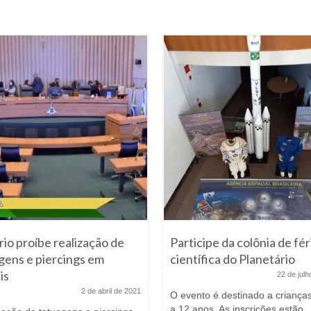
rio proíbe realização de
Participe da colônia de fér
gens e piercings em
científica do Planetário
is
22 de jul
2 de abril de 2021
O evento é destinado a criança
a 12 anos. As inscrições estão