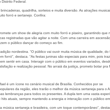
 Distrito Federal.
brincadeiras, quadrilha, sorteios e muita diversão. As atrações musica
o forró e sertanejo. Confira:
promete um show de alegria com muito forró e piseiro, garantindo que
cas registradas que vão agitar a noite. Com uma carreira em ascensão
azem o público dançar do começo ao fim.
adição nordestina. “O público vai ouvir muita música de qualidade, do 
m forró”, destaca. “As festas juninas são especiais para mim, pois tra
m sentir em casa. Interagir com o público em eventos variados, desd
isfação e realização pessoal. No arraiá da justiça, prometo botar pra f
fael é um ícone no cenário musical de Brasília. Conhecidos por se
populares da região, eles trarão o melhor da música sertaneja para o A
oas lembranças para todos os presentes. A dupla tem uma vasta experi
é hits atuais, sempre mantendo a energia e interação com o público em 
a música sertaneja e brasileira, com um toque contemporâneo”, dest