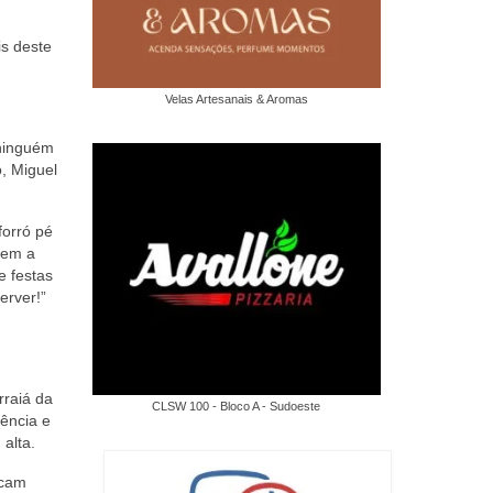
is deste
Velas Artesanais & Aromas
 ninguém
, Miguel
forró pé
zem a
e festas
erver!”
rraiá da
CLSW 100 - Bloco A - Sudoeste
ência e
alta.
acam