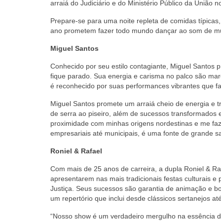
arraiá do Judiciário e do Ministério Público da União no
Prepare-se para uma noite repleta de comidas típicas, 
ano prometem fazer todo mundo dançar ao som de muit
Miguel Santos
Conhecido por seu estilo contagiante, Miguel Santos 
fique parado. Sua energia e carisma no palco são mar
é reconhecido por suas performances vibrantes que f
Miguel Santos promete um arraiá cheio de energia e tr
de serra ao piseiro, além de sucessos transformados e
proximidade com minhas origens nordestinas e me faze
empresariais até municipais, é uma fonte de grande sat
Roniel & Rafael
Com mais de 25 anos de carreira, a dupla Roniel & Ra
apresentarem nas mais tradicionais festas culturais e 
Justiça. Seus sucessos são garantia de animação e b
um repertório que inclui desde clássicos sertanejos at
“Nosso show é um verdadeiro mergulho na essência d