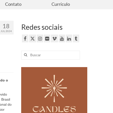
Contato
Currículo
18
Redes sociais
JUL 2024
Buscar
por:
odo o
ovido
 Brasil
ional do
ior