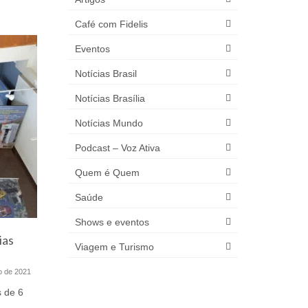
Café com Fidelis
Eventos
Notícias Brasil
Notícias Brasília
Notícias Mundo
Podcast – Voz Ativa
Quem é Quem
Saúde
Shows e eventos
ias
Secretaria de Esporte e Lazer
Deputado
Viagem e Turismo
promove ação de
audiência
conscientização sobre o
o Dia In
ho de 2021
Outubro Rosa
de Down
s de 6
segment
30 de outubro de 2020