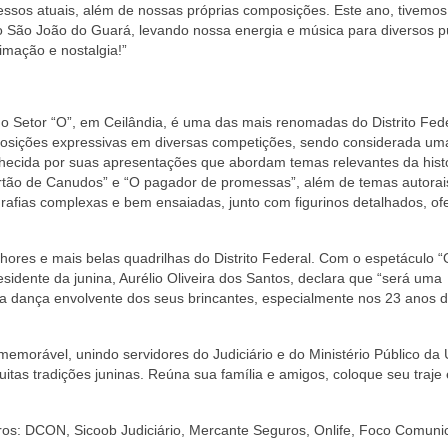
essos atuais, além de nossas próprias composições. Este ano, tivemos
 o São João do Guará, levando nossa energia e música para diversos p
imação e nostalgia!”
o Setor “O”, em Ceilândia, é uma das mais renomadas do Distrito Fede
osições expressivas em diversas competições, sendo considerada um
nhecida por suas apresentações que abordam temas relevantes da hist
sertão de Canudos” e “O pagador de promessas”, além de temas autora
rafias complexas e bem ensaiadas, junto com figurinos detalhados, o
hores e mais belas quadrilhas do Distrito Federal. Com o espetáculo “
sidente da junina, Aurélio Oliveira dos Santos, declara que “será uma
 a dança envolvente dos seus brincantes, especialmente nos 23 anos 
emorável, unindo servidores do Judiciário e do Ministério Público da
itas tradições juninas. Reúna sua família e amigos, coloque seu traje
iros: DCON, Sicoob Judiciário, Mercante Seguros, Onlife, Foco Comuni