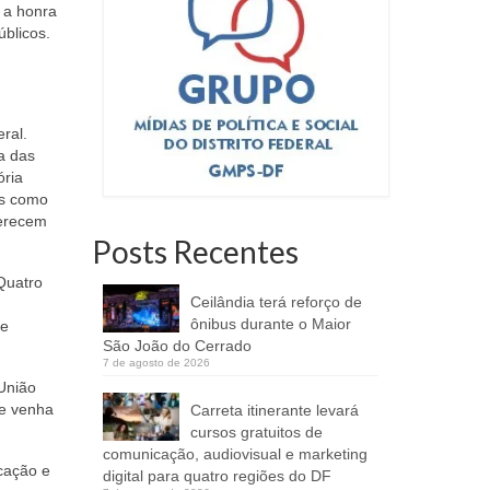
 a honra
úblicos.
ral.
a das
ória
is como
ferecem
Posts Recentes
Quatro
Ceilândia terá reforço de
ônibus durante o Maior
de
São João do Cerrado
7 de agosto de 2026
 União
 e venha
Carreta itinerante levará
cursos gratuitos de
comunicação, audiovisual e marketing
cação e
digital para quatro regiões do DF