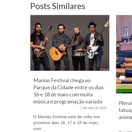
Posts Similares
Manias Festival chega ao
Parque da Cidade entre os dias
16 e 18 de maio com muita
música e programação variada
eita em
Plená
7 de maio de 2025
tatua
anima
O Manias Festival está de volta nos
 junho de 2020
próximos dias 16, 17 e 18 de maio,
do é
com...
liação do