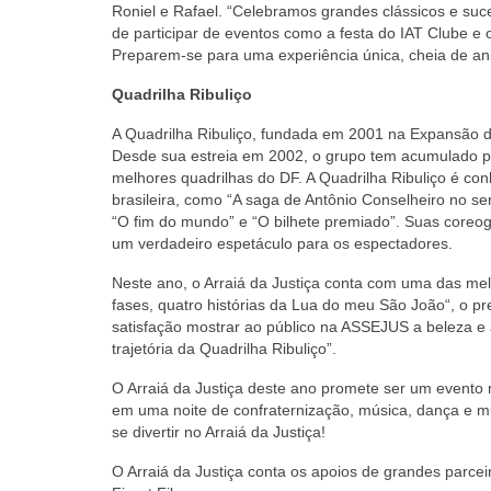
Roniel e Rafael. “Celebramos grandes clássicos e suc
de participar de eventos como a festa do IAT Clube e
Preparem-se para uma experiência única, cheia de an
Quadrilha Ribuliço
A Quadrilha Ribuliço, fundada em 2001 na Expansão d
Desde sua estreia em 2002, o grupo tem acumulado p
melhores quadrilhas do DF. A Quadrilha Ribuliço é co
brasileira, como “A saga de Antônio Conselheiro no 
“O fim do mundo” e “O bilhete premiado”. Suas coreog
um verdadeiro espetáculo para os espectadores.
Neste ano, o Arraiá da Justiça conta com uma das mel
fases, quatro histórias da Lua do meu São João“, o pre
satisfação mostrar ao público na ASSEJUS a beleza e
trajetória da Quadrilha Ribuliço”.
O Arraiá da Justiça deste ano promete ser um evento m
em uma noite de confraternização, música, dança e mu
se divertir no Arraiá da Justiça!
O Arraiá da Justiça conta os apoios de grandes parce