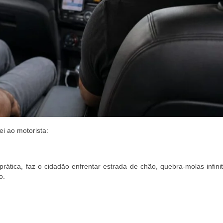
ei ao motorista:
 prática, faz o cidadão enfrentar estrada de chão, quebra-molas infin
o.