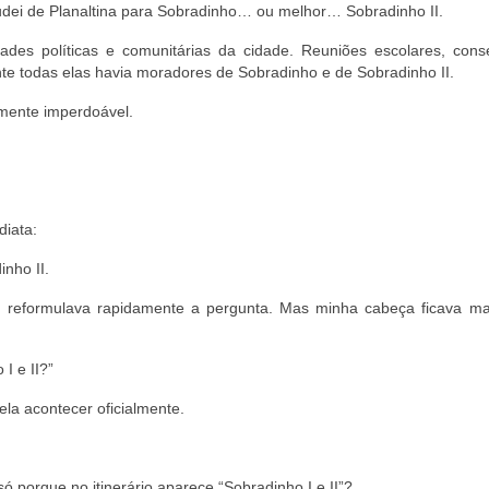
ei de Planaltina para Sobradinho… ou melhor… Sobradinho II.
ades políticas e comunitárias da cidade. Reuniões escolares, cons
e todas elas havia moradores de Sobradinho e de Sobradinho II.
mente imperdoável.
diata:
nho II.
a, reformulava rapidamente a pergunta. Mas minha cabeça ficava ma
I e II?”
la acontecer oficialmente.
 porque no itinerário aparece “Sobradinho I e II”?