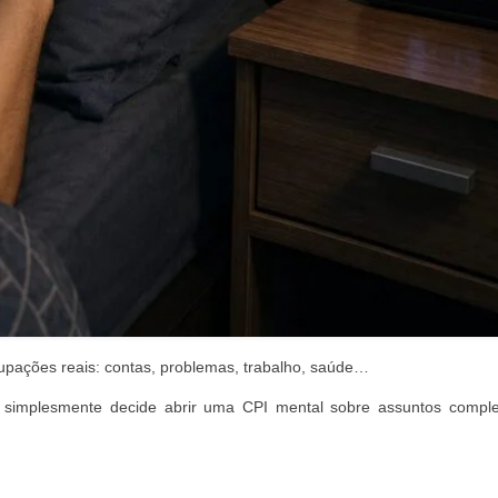
pações reais: contas, problemas, trabalho, saúde…
simplesmente decide abrir uma CPI mental sobre assuntos compl