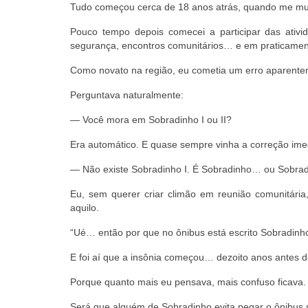
Tudo começou cerca de 18 anos atrás, quando me mud
Pouco tempo depois comecei a participar das ativid
segurança, encontros comunitários… e em praticament
Como novato na região, eu cometia um erro aparente
Perguntava naturalmente:
— Você mora em Sobradinho I ou II?
Era automático. E quase sempre vinha a correção ime
— Não existe Sobradinho I. É Sobradinho… ou Sobradi
Eu, sem querer criar climão em reunião comunitári
aquilo.
“Ué… então por que no ônibus está escrito Sobradinho 
E foi aí que a insônia começou… dezoito anos antes de
Porque quanto mais eu pensava, mais confuso ficava.
Será que alguém de Sobradinho evita pegar o ônibus só