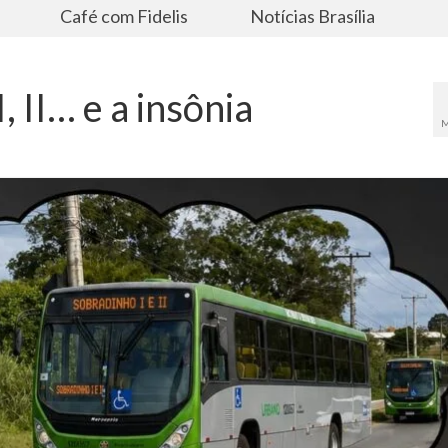
s
Café com Fidelis
Notícias Brasília
, II… e a insônia
M