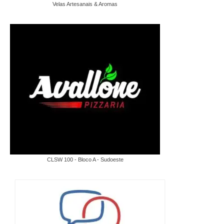
Velas Artesanais & Aromas
CLSW 100 - Bloco A - Sudoeste