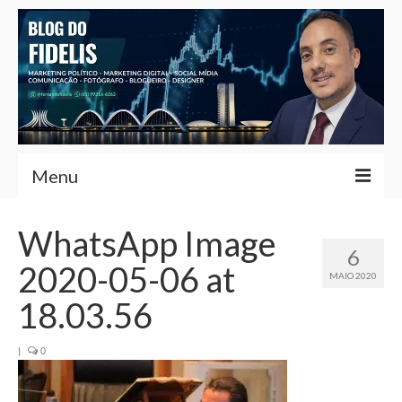
Menu
Home
WhatsApp Image
6
Fernando Fidelis
2020-05-06 at
MAIO 2020
Café com Fidelis
18.03.56
Notícias Brasília
|
0
Contato