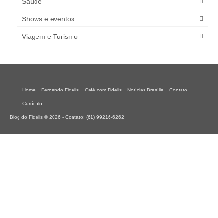
Saúde
Shows e eventos
Viagem e Turismo
Home
Fernando Fidelis
Café com Fidelis
Notícias Brasília
Contato
Currículo
Blog do Fidelis © 2026 - Contato: (61) 99216-6262