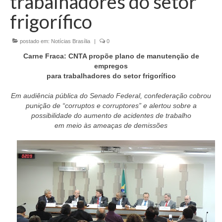
trabalhadores do setor
Currículo
frigorífico
postado em:
Notícias Brasília
|
0
Carne Fraca: CNTA propõe plano de manutenção de
empregos
para trabalhadores do setor frigorífico
Em audiência pública do Senado Federal, confederação cobrou
punição de “corruptos e corruptores” e alertou sobre a
possibilidade do aumento de acidentes de trabalho
em meio às ameaças de demissões