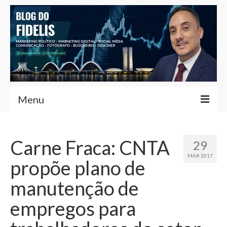
Menu
Home
Carne Fraca: CNTA
29
Fernando Fidelis
MAR 2017
propõe plano de
Café com Fidelis
manutenção de
Notícias Brasília
empregos para
Contato