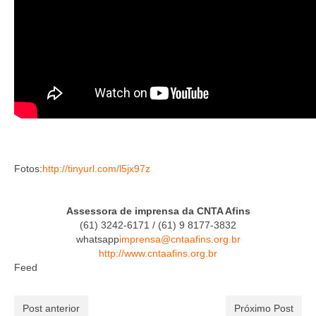
Fotos:
http://tinyurl.com/l5jx97z
Assessora de imprensa da CNTA Afins
(61) 3242-6171 / (61) 9 8177-3832
whatsapp
imprensa@cntaafins.org.br
http://www.cntaafins.org.br
Feed
Post anterior
Próximo Post