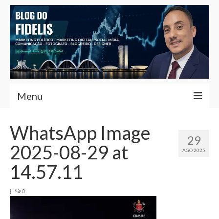
Menu
Home
WhatsApp Image
29
Fernando Fidelis
2025-08-29 at
AGO 2025
Café com Fidelis
14.57.11
Notícias Brasília
|
0
Contato