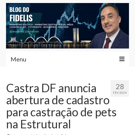
Menu
Home
Castra DF anuncia
28
Fernando Fidelis
FEV 2024
abertura de cadastro
Café com Fidelis
para castração de pets
Notícias Brasília
na Estrutural
Contato