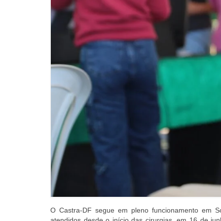
O Castra-DF segue em pleno funcionamento em So
atendidos desde o início das cirurgias, em 16 de jun