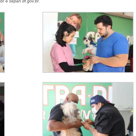
.br
e
sepan.df.gov.br
.