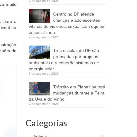
7 de agosto de 2026
va muito
Centro no DF atende
crianças e adolescentes
a para a
vítimas de violência sexual com equipe
nimal no
especializada
7 de agosto de 2026
astração
Três escolas do DF são
ambém da
premiadas por projetos
ambientais e receberão sistemas de
energia solar
7 de agosto de 2026
Trânsito em Planaltina terá
mudanças durante a Feira
da Uva e do Vinho
7 de agosto de 2026
Categorias
Artigos