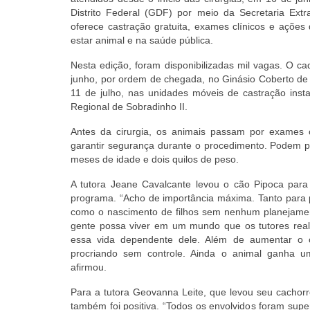
Distrito Federal (GDF) por meio da Secretaria Extr
oferece castração gratuita, exames clínicos e açõ
estar animal e na saúde pública.
Nesta edição, foram disponibilizadas mil vagas. O cad
junho, por ordem de chegada, no Ginásio Coberto de
11 de julho, nas unidades móveis de castração inst
Regional de Sobradinho II.
Antes da cirurgia, os animais passam por exames
garantir segurança durante o procedimento. Podem pa
meses de idade e dois quilos de peso.
A tutora Jeane Cavalcante levou o cão Pipoca para 
programa. “Acho de importância máxima. Tanto para p
como o nascimento de filhos sem nenhum planejamen
gente possa viver em um mundo que os tutores real
essa vida dependente dele. Além de aumentar o c
procriando sem controle. Ainda o animal ganha u
afirmou.
Para a tutora Geovanna Leite, que levou seu cachorr
também foi positiva. “Todos os envolvidos foram sup