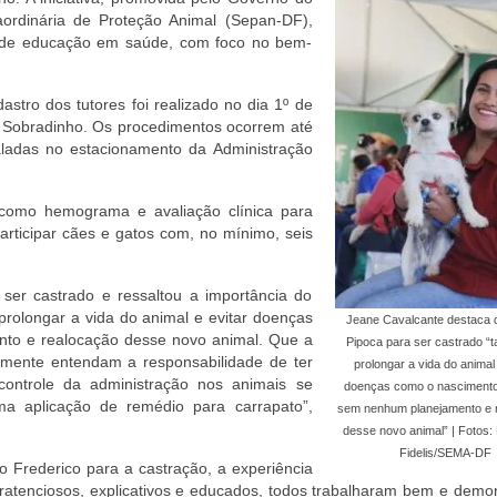
aordinária de Proteção Animal (Sepan-DF),
es de educação em saúde, com foco no bem-
astro dos tutores foi realizado no dia 1º de
 Sobradinho. Os procedimentos ocorrem até
aladas no estacionamento da Administração
 como hemograma e avaliação clínica para
rticipar cães e gatos com, no mínimo, seis
ser castrado e ressaltou a importância do
rolongar a vida do animal e evitar doenças
Jeane Cavalcante destaca 
to e realocação desse novo animal. Que a
Pipoca para ser castrado “t
mente entendam a responsabilidade de ter
prolongar a vida do animal 
ontrole da administração nos animais se
doenças como o nascimento 
ma aplicação de remédio para carrapato”,
sem nenhum planejamento e 
desse novo animal” | Fotos:
Fidelis/SEMA-DF
o Frederico para a castração, a experiência
eratenciosos, explicativos e educados, todos trabalharam bem e demo