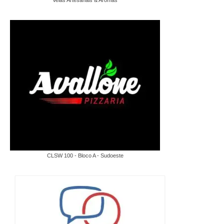
Velas Artesanais & Aromas
CLSW 100 - Bloco A - Sudoeste