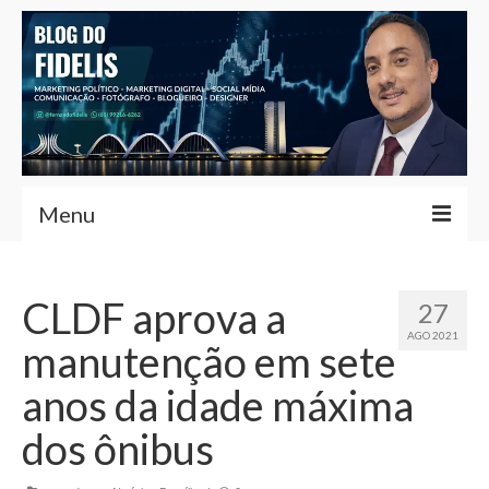
Menu
Home
CLDF aprova a
27
Fernando Fidelis
AGO 2021
manutenção em sete
Café com Fidelis
anos da idade máxima
Notícias Brasília
dos ônibus
Contato