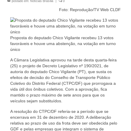
postado em:
Notícias Brasília
|
0
Currículo
Foto: Reprodução/TV Web CLDF
Proposta do deputado Chico Vigilante recebeu 13 votos
favoráveis e houve uma abstenção, na votação em turno
único
A Câmara Legislativa aprovou na tarde desta quarta-feira
(25) o projeto de Decreto Legislativo nº 190/2021, de
autoria do deputado Chico Vigilante (PT), que susta os
efeitos de decisão do Conselho de Transporte Público
Coletivo do Distrito Federal (CTPC/DF) que prorrogava a
vida útil dos ônibus coletivos. Com a aprovação, fica
mantido o prazo máximo de sete anos para que os
veículos sejam substituídos.
A resolução do CTPC/DF referia-se a período que se
encerrava em 31 de dezembro de 2020. A deliberação
relativa ao prazo de uso da frota deve ser obedecida pelo
GDF e pelas empresas que integram o sistema de