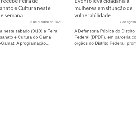
recebe Feira de
Evento leva cidadania a
anato e Cultura neste
mulheres em situação de
 de semana
vulnerabilidade
8 de outubro de 2021
7 de agost
 neste sábado (9/10) a Feira
A Defensoria Pública do Distrito
esanato e Cultura do Gama
Federal (DPDF), em parceria c
eGama). A programação...
órgãos do Distrito Federal, prom