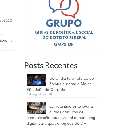
Deputado Iolando será relator
Jogos da B
de projeto que vai definir regras
como alter
para Previdência Social
a criançada
o de 2023
26 de junho de 2020
Na próxima terça-feira dia 30, será
om
votado no plenário da Câmara
ove,...
Legislativa do DF, o...
Posts Recentes
Ceilândia terá reforço de
ônibus durante o Maior
São João do Cerrado
7 de agosto de 2026
Carreta itinerante levará
cursos gratuitos de
comunicação, audiovisual e marketing
digital para quatro regiões do DF