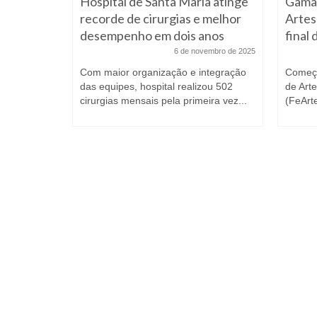
a oferece
Hospital de Santa Maria atinge
Gama 
recorde de cirurgias e melhor
Artes
desempenho em dois anos
final
agosto de 2020
6 de novembro de 2025
a atrair
no Distrito
Com maior organização e integração
Começa
das equipes, hospital realizou 502
de Art
cirurgias mensais pela primeira vez...
(FeArt