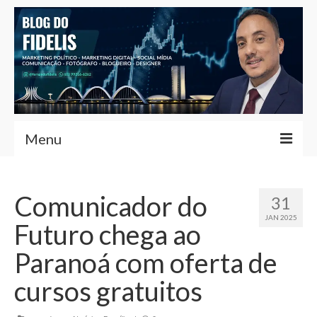
Menu
Home
Comunicador do
31
Fernando Fidelis
JAN 2025
Futuro chega ao
Café com Fidelis
Paranoá com oferta de
Notícias Brasília
cursos gratuitos
Contato