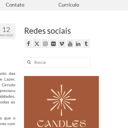
Contato
Currículo
12
Redes sociais
AGO 2020
Buscar
por:
anto das
e Lazer,
Circuito
precisou
lidades,
todas as
as que o
junto com