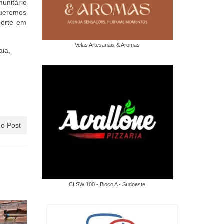
munitário
Queremos
porte em
Velas Artesanais & Aromas
aia,
o Post
CLSW 100 - Bloco A - Sudoeste