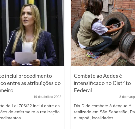
to inclui procedimento
Combate ao Aedes é
ico entre as atribuições do
intensificado no Distrito
meiro
Federal
19 de abril de 2022
8 de març
to de Lei 706/22 inclui entre as
Dia D de combate à dengue é
ções do enfermeiro a realização
realizado em São Sebastião, P
cedimentos...
e Itapoã, localidades...