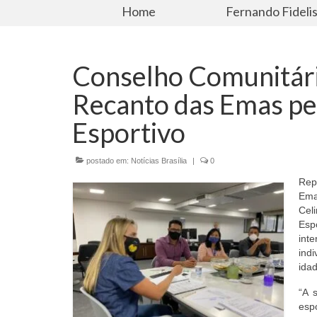
Home
Fernando Fideli
Conselho Comunitári
Recanto das Emas ped
Esportivo
postado em:
Notícias Brasília
|
0
Rep
Ema
Cel
Esp
int
ind
ida
“A 
esp