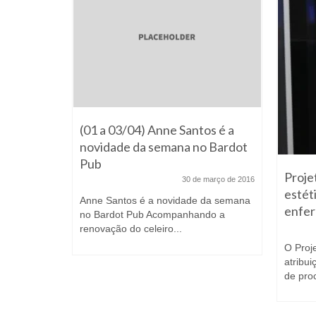
o
(01 a 03/04) Anne Santos é a
tará
novidade da semana no Bardot
l
Pub
Proje
e julho de 2026
30 de março de 2016
estét
-DF)
Anne Santos é a novidade da semana
enfer
 (23), que
no Bardot Pub Acompanhando a
o
renovação do celeiro...
O Proje
atribui
de pro