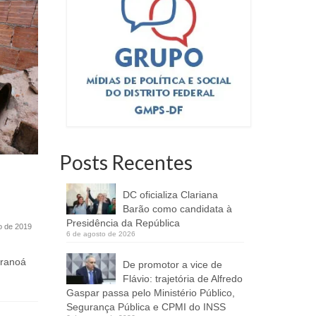
Posts Recentes
Trotes a serviços de
Sejuv of
emergência serão punidos com
jovens q
DC oficializa Clariana
multa
empreen
Barão como candidata à
Presidência da República
o de 2019
17 de abril de 2023
6 de agosto de 2026
Decreto do GDF prevê sanção aos
Projeto Em
aranoá
responsáveis por falsas demandas nas
lançado nes
De promotor a vice de
centrais de atendimento de...
atenderá mi
Flávio: trajetória de Alfredo
Gaspar passa pelo Ministério Público,
Segurança Pública e CPMI do INSS