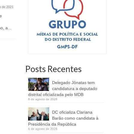
12, 13 e 14 de outubro
Diário Ofici
ho de 2021
9 de outubro de 2023
e
Durante três dias, evento vai trazer o
melhor da arte e cultura local, além
, a...
de...
Posts Recentes
Delegado Jônatas tem
candidatura a deputado
distrital oficializada pelo MDB
6 de agosto de 2026
DC oficializa Clariana
Barão como candidata à
Presidência da República
6 de agosto de 2026