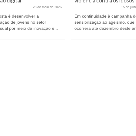
ão digital
violência contra os idosos
28 de maio de 2026
15 de jul
osta é desenvolver a
Em continuidade à campanha d
tação de jovens no setor
sensibilização ao ageismo, que
sual por meio de inovação e...
ocorrerá até dezembro deste ano