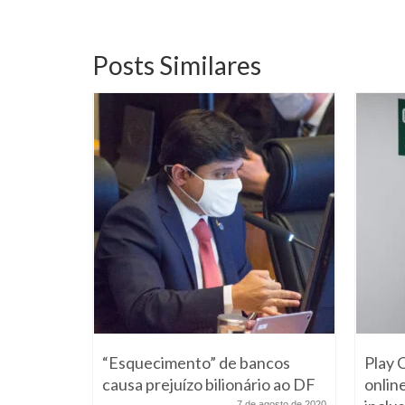
Posts Similares
acho
“Esquecimento” de bancos
Play 
tação e
causa prejuízo bilionário ao DF
onlin
7 de agosto de 2020