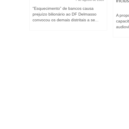
ação
inclus
embro de 2024
“Esquecimento” de bancos causa
prejuízo bilionário ao DF Delmasso
Celina
A prop
convocou os demais distritais a se...
lhos da
capaci
milhares de
audiovi