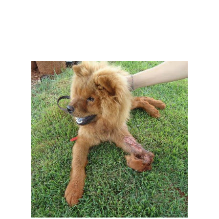
Currículo
amarrado no meio do mato, que morria “em própria vida”, segundo ela
mesma contou. Infelizmente o cachorro morreu… Parabéns mesmo
assim pela atitude, Patricia Gulyas Zanatta Zanatta !! Não é à toa que
você tem tanto reconhecimento e até uma rua com seu nome em NOVA
ANDRADINA!!!!!!!!!!