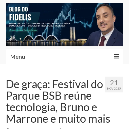
Menu
Home
De graça: Festival do
21
Fernando Fidelis
NOV 2025
Parque BSB reúne
Café com Fidelis
tecnologia, Bruno e
Notícias Brasília
Marrone e muito mais
Contato