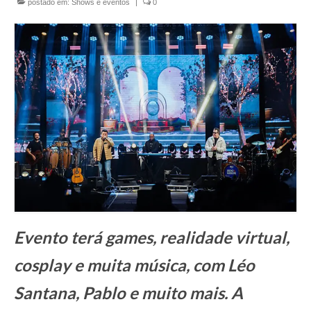
postado em:
Shows e eventos
|
0
Currículo
Evento terá games, realidade virtual,
cosplay e muita música, com Léo
Santana, Pablo e muito mais. A