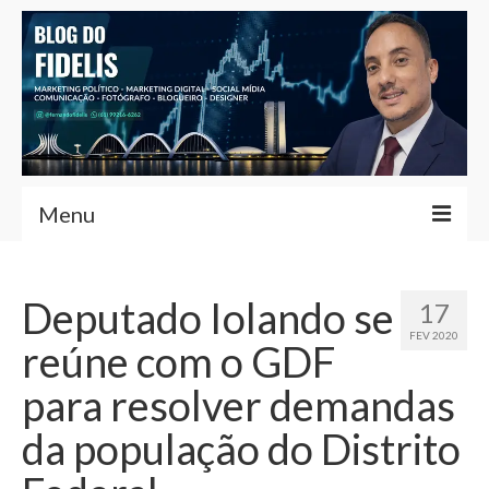
Menu
Home
Deputado Iolando se
17
Fernando Fidelis
FEV 2020
reúne com o GDF
Café com Fidelis
para resolver demandas
Notícias Brasília
da população do Distrito
Contato