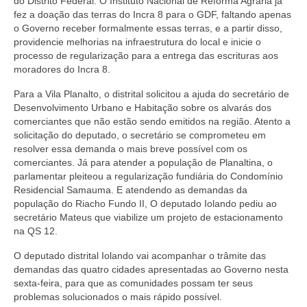
do Distrito Federal. O Instituto Nacional de Reforma Agraria já
fez a doação das terras do Incra 8 para o GDF, faltando apenas
o Governo receber formalmente essas terras, e a partir disso,
providencie melhorias na infraestrutura do local e inicie o
processo de regularização para a entrega das escrituras aos
moradores do Incra 8.
Para a Vila Planalto, o distrital solicitou a ajuda do secretário de
Desenvolvimento Urbano e Habitação sobre os alvarás dos
comerciantes que não estão sendo emitidos na região. Atento a
solicitação do deputado, o secretário se comprometeu em
resolver essa demanda o mais breve possível com os
comerciantes. Já para atender a população de Planaltina, o
parlamentar pleiteou a regularização fundiária do Condomínio
Residencial Samauma. E atendendo as demandas da
população do Riacho Fundo II, O deputado Iolando pediu ao
secretário Mateus que viabilize um projeto de estacionamento
na QS 12.
O deputado distrital Iolando vai acompanhar o trâmite das
demandas das quatro cidades apresentadas ao Governo nesta
sexta-feira, para que as comunidades possam ter seus
problemas solucionados o mais rápido possível.