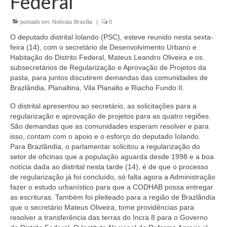
Federal
Currículo
postado em:
Notícias Brasília
|
0
O deputado distrital Iolando (PSC), esteve reunido nesta sexta-
feira (14), com o secretário de Desenvolvimento Urbano e
Habitação do Distrito Federal, Mateus Leandro Oliveira e os
subsecretários de Regularização e Aprovação de Projetos da
pasta, para juntos discutirem demandas das comunidades de
Brazlândia, Planaltina, Vila Planalto e Riacho Fundo II.
O distrital apresentou ao secretário, as solicitações para a
regularização e aprovação de projetos para as quatro regiões.
São demandas que as comunidades esperam resolver e para
isso, contam com o apoio e o esforço do deputado Iolando.
Para Brazlândia, o parlamentar solicitou a regularização do
setor de oficinas que a população aguarda desde 1998 e a boa
notícia dada ao distrital nesta tarde (14), é de que o processo
de regularização já foi concluído, só falta agora a Administração
fazer o estudo urbanístico para que a CODHAB possa entregar
as escrituras. Também foi pleiteado para a região de Brazlândia
que o secretário Mateus Oliveira, tome providências para
resolver a transferência das terras do Incra 8 para o Governo