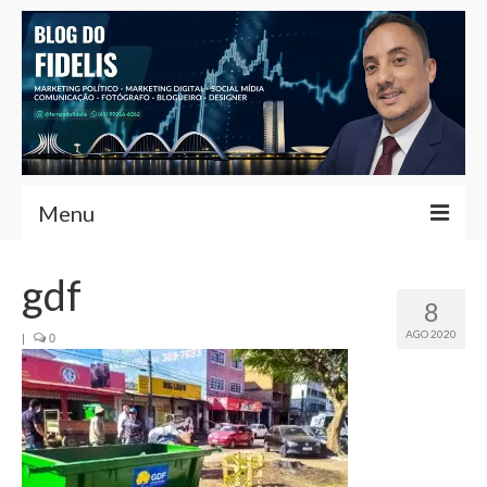
Menu
Home
gdf
8
Fernando Fidelis
AGO 2020
|
0
Café com Fidelis
Notícias Brasília
Contato