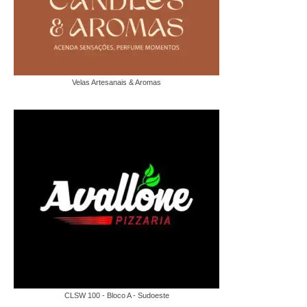
Velas Artesanais & Aromas
CLSW 100 - Bloco A - Sudoeste