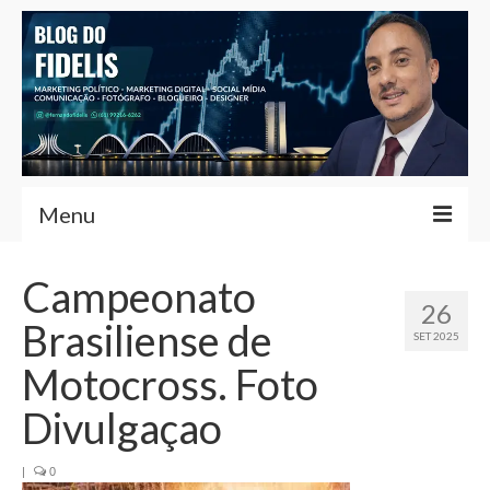
Menu
Home
Campeonato
26
Fernando Fidelis
Brasiliense de
SET 2025
Café com Fidelis
Motocross. Foto
Notícias Brasília
Divulgaçao
Contato
|
0