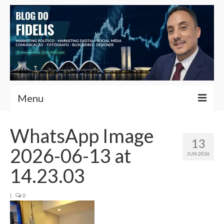
Menu
Home
WhatsApp Image
13
Fernando Fidelis
2026-06-13 at
JUN 2026
Café com Fidelis
14.23.03
Notícias Brasília
|
0
Contato