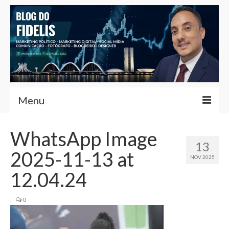
Menu
Home
WhatsApp Image
13
Fernando Fidelis
2025-11-13 at
NOV 2025
Café com Fidelis
12.04.24
Notícias Brasília
|
0
Contato