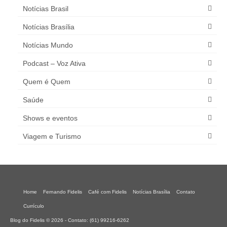
Notícias Brasil
Notícias Brasília
Notícias Mundo
Podcast – Voz Ativa
Quem é Quem
Saúde
Shows e eventos
Viagem e Turismo
Home
Fernando Fidelis
Café com Fidelis
Notícias Brasília
Contato
Currículo
Blog do Fidelis © 2026 - Contato: (61) 99216-6262