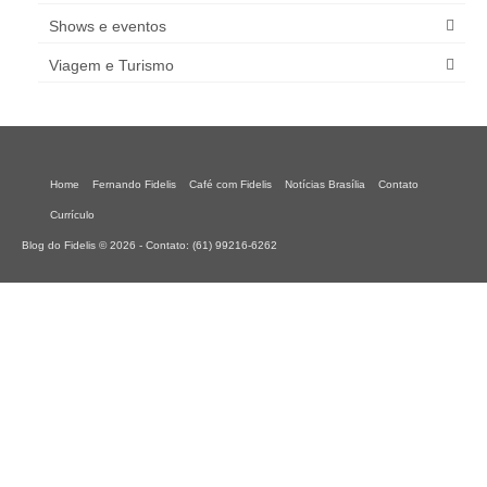
Shows e eventos
Viagem e Turismo
Home
Fernando Fidelis
Café com Fidelis
Notícias Brasília
Contato
Currículo
Blog do Fidelis © 2026 - Contato: (61) 99216-6262