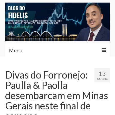
Menu
Home
Divas do Forronejo:
13
Fernando Fidelis
JUL 2016
Paulla & Paolla
Café com Fidelis
desembarcam em Minas
Notícias Brasília
Gerais neste final de
Contato