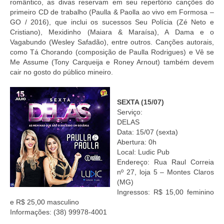
romântico, as divas reservam em seu repertório canções do
primeiro CD de trabalho (Paulla & Paolla ao vivo em Formosa –
GO / 2016), que inclui os sucessos Seu Polícia (Zé Neto e
Cristiano), Mexidinho (Maiara & Maraísa), A Dama e o
Vagabundo (Wesley Safadão), entre outros. Canções autorais,
como Tá Chorando (composição de Paulla Rodrigues) e Vê se
Me Assume (Tony Carqueija e Roney Arnout) também devem
cair no gosto do público mineiro.
SEXTA (15/07)
Serviço:
DELAS
Data: 15/07 (sexta)
Abertura: 0h
Local: Ludic Pub
Endereço: Rua Raul Correia
nº 27, loja 5 – Montes Claros
(MG)
Ingressos: R$ 15,00 feminino
e R$ 25,00 masculino
Informações: (38) 99978-4001