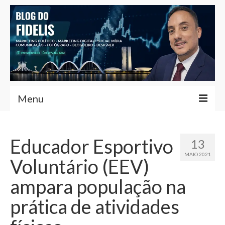
Menu
Home
Educador Esportivo
13
Fernando Fidelis
MAIO 2021
Voluntário (EEV)
Café com Fidelis
ampara população na
Notícias Brasília
prática de atividades
Contato