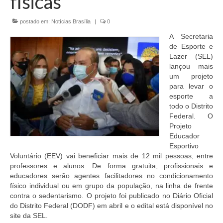
físicas
Currículo
postado em:
Notícias Brasília
|
0
A Secretaria
de Esporte e
Lazer (SEL)
lançou mais
um projeto
para levar o
esporte a
todo o Distrito
Federal. O
Projeto
Educador
Esportivo
Voluntário (EEV) vai beneficiar mais de 12 mil pessoas, entre
professores e alunos. De forma gratuita, profissionais e
educadores serão agentes facilitadores no condicionamento
físico individual ou em grupo da população, na linha de frente
contra o sedentarismo. O projeto foi publicado no Diário Oficial
do Distrito Federal (DODF) em abril e o edital está disponível no
site da SEL.