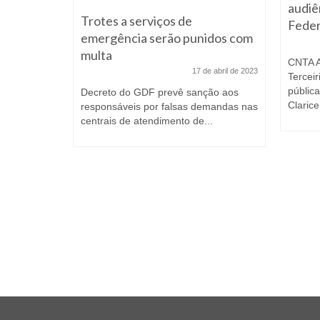
audiê
s
Trotes a serviços de
Feder
lo de
emergência serão punidos com
Ambiental
multa
CNTA A
agosto de 2023
17 de abril de 2023
Tercei
públic
issão de
Decreto do GDF prevê sanção aos
Clarice.
lho da
responsáveis por falsas demandas nas
.
centrais de atendimento de...