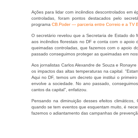
Ações para lidar com incêndios descontrolados em é
controladas, foram pontos destacados pelo secr
programa
CB.Poder — parceria entre Correio e a TV Br
O secretário revelou que a Secretaria de Estado d
aos incêndios florestais no DF e conta com o apoio 
queimadas controladas, que fazemos com o apoio do c
passado conseguimos proteger as queimadas em nosso
Aos jornalistas Carlos Alexandre de Souza e Ronayre
os impactos das altas temperaturas na capital. “Esta
Aqui no DF, temos um decreto que institui o primei
envolve a sociedade. No ano passado, conseguimos 
cantos da capital”, enfatizou.
Pensando na diminuição desses efeitos climáticos
quando se tem eventos que esquentam muito, é neces
fazemos o adiantamento das campanhas de prevenção a i