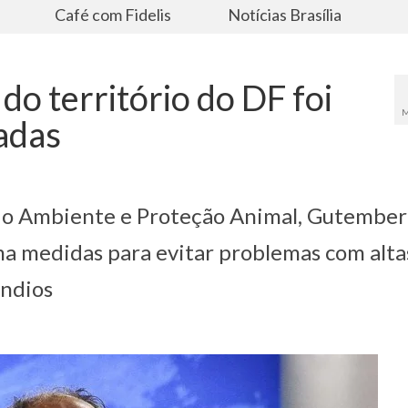
s
Café com Fidelis
Notícias Brasília
o território do DF foi
M
adas
eio Ambiente e Proteção Animal, Gutembe
a medidas para evitar problemas com alta
êndios