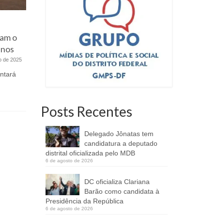
Governador assina cessão de
É o Tcha
cam o
espaço para agência do BRB no
gratuita
anos
TST
o de 2025
1 de fevereiro de 2022
Compadre 
encerram s
ntará
O contrato permite a instalação de
musicais q
posto de atendimento nas
dependências do tribunal ADRIANA
IZEL,...
Posts Recentes
Delegado Jônatas tem
candidatura a deputado
distrital oficializada pelo MDB
6 de agosto de 2026
DC oficializa Clariana
Barão como candidata à
Presidência da República
6 de agosto de 2026