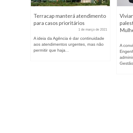
 DF
Terracap manterá atendimento
Vivia
 nova Lei
para casos prioritários
pales
ria com a
Mulh
1 de março de 2021
A ideia da Agência é dar continuidade
e abril de 2021
aos atendimentos urgentes, mas não
A conv
permitir que haja...
Engenh
so será
admini
Zoom, nos
Gestão