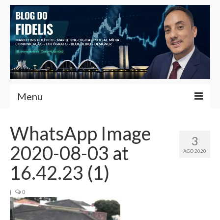
Menu
Home
WhatsApp Image
3
Fernando Fidelis
2020-08-03 at
AGO 2020
Café com Fidelis
16.42.23 (1)
Notícias Brasília
|
0
Contato