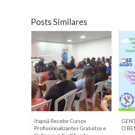
Posts Similares
a o pré-
Itapoã Recebe Cursos
GENT
eral
Profissionalizantes Gratuitos e
O B
vereiro de 2020