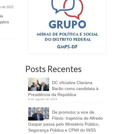
insumos
ho de 2022
Em seu programa de rádio o
parlamentar bateu um papo com o
ia
A busca po
Major Abadio, coordenador...
gatos
incentivos
em terras i
Posts Recentes
DC oficializa Clariana
Barão como candidata à
Presidência da República
6 de agosto de 2026
De promotor a vice de
Flávio: trajetória de Alfredo
Gaspar passa pelo Ministério Público,
Segurança Pública e CPMI do INSS