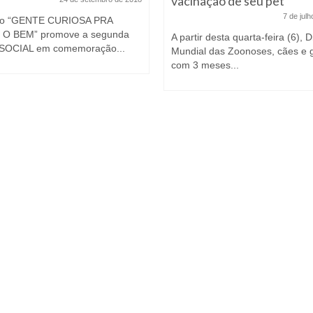
vacinação de seu pet
7 de jul
po “GENTE CURIOSA PRA
 O BEM” promove a segunda
A partir desta quarta-feira (6), D
SOCIAL em comemoração...
Mundial das Zoonoses, cães e 
com 3 meses...