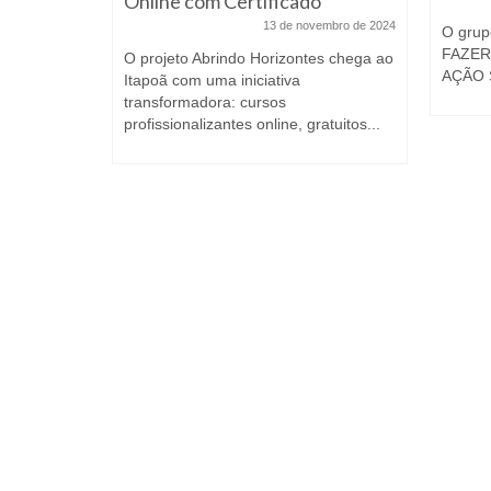
Online com Certificado
13 de novembro de 2024
pandeiros,
O gru
o sábado
FAZER
O projeto Abrindo Horizontes chega ao
,...
AÇÃO 
Itapoã com uma iniciativa
transformadora: cursos
profissionalizantes online, gratuitos...