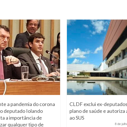
te a pandemia do corona
CLDF exclui ex-deputados
, o deputado Iolando
plano de saúde e autoriza 
lta a importância de
ao SUS
izar qualquer tipo de
8 de jul