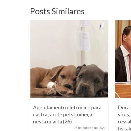
Posts Similares
A AO RS
Agendamento eletrônico para
Duran
e julho de 2013
castração de pets começa
vírus
ICOS
nesta quarta (26)
ressa
mento
fiscal
26 de outubro de 2022
ábado, 13...