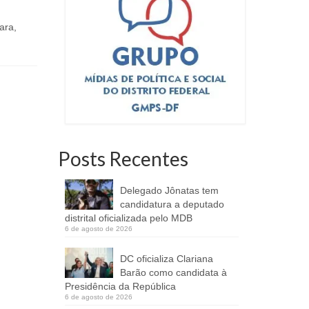
Ocupantes de imóveis comerciais
De autoria
ara,
contemplados no Chamamento para
projeto vis
Concessão Onerosa de Uso precisam
gratuita dis
apresentar documentação...
Posts Recentes
Delegado Jônatas tem
candidatura a deputado
distrital oficializada pelo MDB
6 de agosto de 2026
DC oficializa Clariana
Barão como candidata à
Presidência da República
6 de agosto de 2026