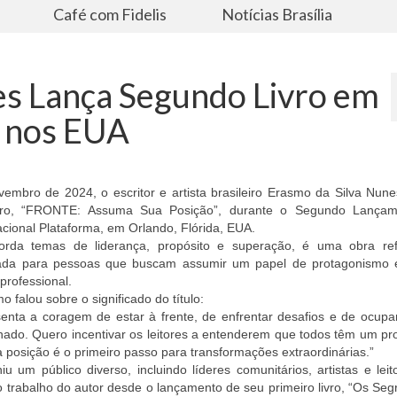
s
Café com Fidelis
Notícias Brasília
es Lança Segundo Livro em
l nos EUA
embro de 2024, o escritor e artista brasileiro Erasmo da Silva Nune
vro, “FRONTE: Assuma Sua Posição”, durante o Segundo Lança
acional Plataforma, em Orlando, Flórida, EUA.
orda temas de liderança, propósito e superação, é uma obra ref
ltada para pessoas que buscam assumir um papel de protagonismo
professional.
 falou sobre o significado do título:
nta a coragem de estar à frente, de enfrentar desafios e de ocupar
inado. Quero incentivar os leitores a entenderem que todos têm um pr
 posição é o primeiro passo para transformações extraordinárias.”
iu um público diverso, incluindo líderes comunitários, artistas e lei
rabalho do autor desde o lançamento de seu primeiro livro, “Os Seg