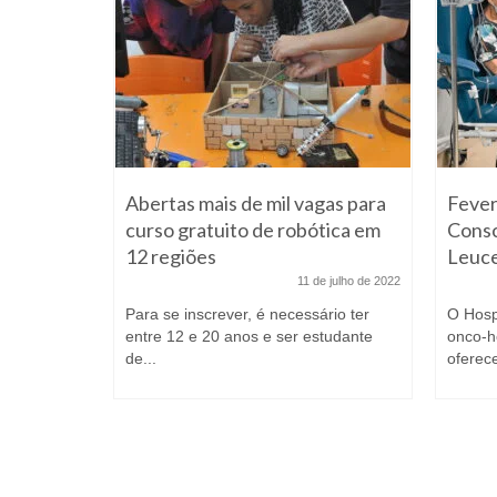
contratar
Abertas mais de mil vagas para
Fever
aúde
curso gratuito de robótica em
Consc
12 regiões
Leuc
 junho de 2021
11 de julho de 2022
ÇÃO:
o Diário
Para se inscrever, é necessário ter
O Hosp
sta...
entre 12 e 20 anos e ser estudante
onco-h
de...
oferec