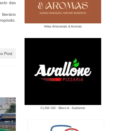
pacto das
iterário
ropósito.
Velas Artesanais & Aromas
o Post
CLSW 100 - Bloco A - Sudoeste