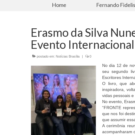
Home
Fernando Fideli
Erasmo da Silva Nun
Evento Internaciona
postado em:
Notícias Brasília
|
0
No dia 12 de nov
seu segundo li
Escritores Intern
O livro, que ab
inspiradora, vo
vidas pessoais e 
No evento, Erasmo
“FRONTE represe
que nos foi dest
que assumir essa
A cerimônia reun
acompanharam o t