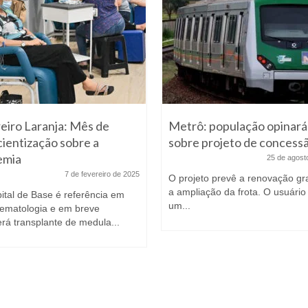
eiro Laranja: Mês de
Metrô: população opinará
ientização sobre a
sobre projeto de concess
emia
25 de agost
7 de fevereiro de 2025
O projeto prevê a renovação gr
a ampliação da frota. O usuário
ital de Base é referência em
um...
ematologia e em breve
erá transplante de medula...