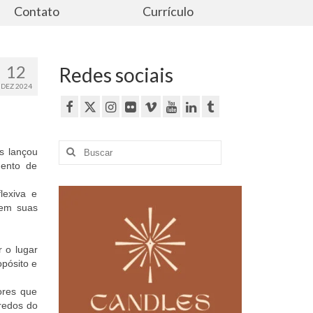
Contato
Currículo
12
Redes sociais
DEZ 2024
Buscar
s lançou
por:
mento de
lexiva e
 em suas
 o lugar
opósito e
tores que
redos do