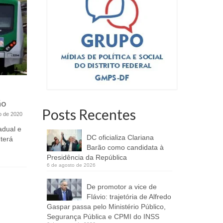
Bardot Pub antecipa a agenda e
aposta em nova atração
24 de maio de 2016
Na Hora 
ROTEIRO (25, 27 e 28/05) Agenda do
ão
Órgão r
Bardot Pub Bardot Pub antecipa a
Posts Recentes
CLDF
o de 2020
agenda e...
adual e
DC oficializa Clariana
 terá
Nesta quar
Barão como candidata à
Legislativa
Presidência da República
homenagem
6 de agosto de 2026
De promotor a vice de
Flávio: trajetória de Alfredo
Gaspar passa pelo Ministério Público,
Segurança Pública e CPMI do INSS