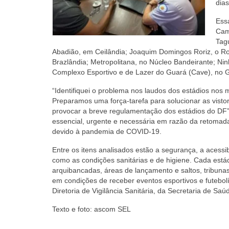
dia
Essa
Cam
Tag
Abadião, em Ceilândia; Joaquim Domingos Roriz, o R
Brazlândia; Metropolitana, no Núcleo Bandeirante; Ni
Complexo Esportivo e de Lazer do Guará (Cave), no G
“Identifiquei o problema nos laudos dos estádios nos 
Preparamos uma força-tarefa para solucionar as vistori
provocar a breve regulamentação dos estádios do DF”,
essencial, urgente e necessária em razão da retomad
devido à pandemia de COVID-19.
Entre os itens analisados estão a segurança, a acessi
como as condições sanitárias e de higiene. Cada está
arquibancadas, áreas de lançamento e saltos, tribuna
em condições de receber eventos esportivos e futebolí
Diretoria de Vigilância Sanitária, da Secretaria de Saúd
Texto e foto: ascom SEL