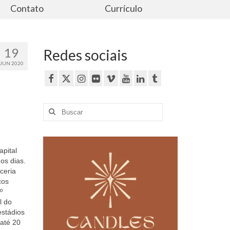
Contato
Currículo
19
Redes sociais
JUN 2020
Buscar
por:
apital
os dias.
ceria
ços
º
l do
estádios
 até 20