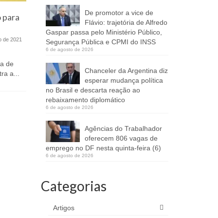
De promotor a vice de
 para
A Câmara Legislativa do
Flávio: trajetória de Alfredo
Delegado
Distrito Federal (CLDF) ganha
Gaspar passa pelo Ministério Público,
candidatu
o primeiro gabinete militar da
o de 2021
Segurança Pública e CPMI do INSS
oficiali
história
6 de agosto de 2026
a de
4 de fevereiro de 2019
Chanceler da Argentina diz
ra a...
Convenção 
O Deputado Hermeto (PHS), lança
esperar mudança política
nome do del
nesta terça-feira (5), o gabinete militar,
no Brasil e descarta reação ao
reconhecid
que irá funcionar dentro...
rebaixamento diplomático
6 de agosto de 2026
Agências do Trabalhador
oferecem 806 vagas de
emprego no DF nesta quinta-feira (6)
6 de agosto de 2026
Categorias
Artigos