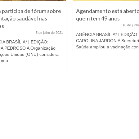
 participa de fórum sobre
Agendamento está aberto
ntação saudável nas
quem tem 49 anos
as
18 de junh
5 de julho de 2021
AGÊNCIA BRASÍLIA* I EDIÇÃO:
CAROLINA JARDON A Secretari
A BRASÍLIA* | EDIÇÃO:
Saúde ampliou a vacinação cont
A PEDROSO A Organização
ções Unidas (ONU) considera
omo...