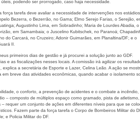
s úteis, podendo ser prorrogado, caso haja necessidade.
 força tarefa deve avaliar a necessidade de intervenções nos estádios
pelo Bezerra, o Bezerrão, no Gama; Elmo Serejo Farias, o Serejão, 
uatinga; Augustinho Lima, em Sobradinho; Maria de Lourdes Abadia, o
orizão, em Samambaia; o Juscelino Kubitschek, no Paranoá; Chapadin
nho do Carcará, no Cruzeiro; Adonir Guimarães, em Planaltina/DF; e o
uará II.
meus primeiros dias de gestão e já procurei a solução junto ao GDF.
as e as fiscalizações nesses locais. A comissão irá agilizar os resulta
 explica a secretária de Esporte e Lazer, Celina Leão. A ação se most
a em breve das atividades econômicas, quando acabar o isolamento so
bilidade, o conforto, a prevenção de acidentes e o combate a incêndio,
dio – composto de múltiplos espaço como gramado, pista de atletismo,
s – requer um conjunto de ações em diferentes níveis para que se co
sticos. Fazem parte da força tarefa o Corpo de Bombeiros Militar do D
e; e Policia Militar do DF.