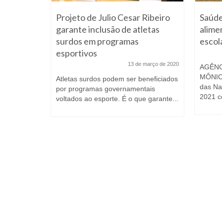
ho nas
Projeto de Julio Cesar Ribeiro
Saúde
ção do
garante inclusão de atletas
alime
surdos em programas
escol
 março de 2015
esportivos
romete
13 de março de 2020
AGÊNCI
rabalho
MÔNIC
ão do Norte
Atletas surdos podem ser beneficiados
das Na
por programas governamentais
2021 c
voltados ao esporte. É o que garante...