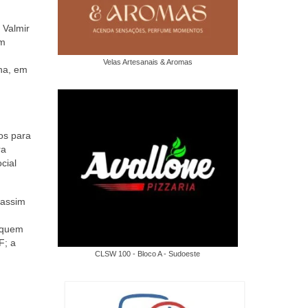
 Valmir
em
Velas Artesanais & Aromas
ha, em
dos para
ra
cial
 assim
loquem
F; a
CLSW 100 - Bloco A - Sudoeste