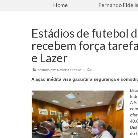
Home
Fernando Fideli
Estádios de futebol d
recebem força tarefa
e Lazer
postado em:
Notícias Brasília
|
0
A ação inédita visa garantir a segurança e comod
Bras
fede
A Se
com
ofe
40.8
Dist
de 