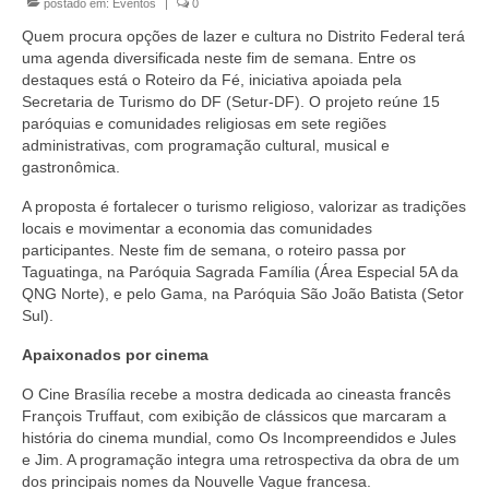
postado em:
Eventos
|
0
Currículo
Quem procura opções de lazer e cultura no Distrito Federal terá
uma agenda diversificada neste fim de semana. Entre os
destaques está o Roteiro da Fé, iniciativa apoiada pela
Secretaria de Turismo do DF (Setur-DF). O projeto reúne 15
paróquias e comunidades religiosas em sete regiões
administrativas, com programação cultural, musical e
gastronômica.
A proposta é fortalecer o turismo religioso, valorizar as tradições
locais e movimentar a economia das comunidades
participantes. Neste fim de semana, o roteiro passa por
Taguatinga, na Paróquia Sagrada Família (Área Especial 5A da
QNG Norte), e pelo Gama, na Paróquia São João Batista (Setor
Sul).
Apaixonados por cinema
O Cine Brasília recebe a mostra dedicada ao cineasta francês
François Truffaut, com exibição de clássicos que marcaram a
história do cinema mundial, como Os Incompreendidos e Jules
e Jim. A programação integra uma retrospectiva da obra de um
dos principais nomes da Nouvelle Vague francesa.