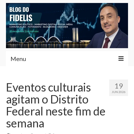
Menu
Home
Eventos culturais
19
Fernando Fidelis
JUN 2026
agitam o Distrito
Café com Fidelis
Federal neste fim de
Notícias Brasília
semana
Contato