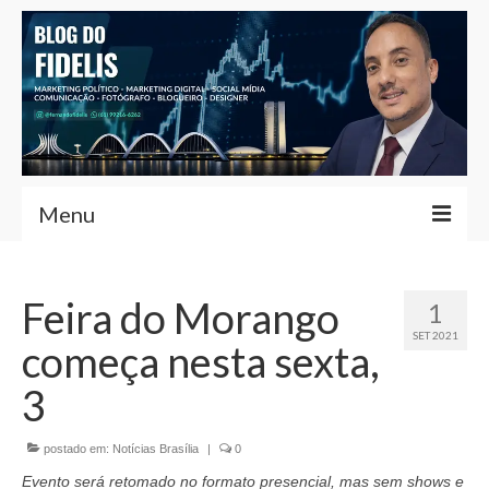
Menu
Home
Feira do Morango
1
Fernando Fidelis
SET 2021
começa nesta sexta,
Café com Fidelis
3
Notícias Brasília
postado em:
Contato
Notícias Brasília
|
0
Evento será retomado no formato presencial, mas sem shows e