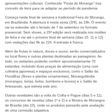
Currículo
apresentações culturais. Conhecida “Festa do Morango” traz
conceito de feira para se adaptar ao período de pandemia
Começa neste final de semana a tradicional Feira do Morango,
em Brazlândia. A abertura é nesta sexta (3/9), às 19h. O evento
vai se estender até o feriado de 7 de setembro no formato
presencial. Sem shows, a 25ª edição será realizada nos moldes
de feira e vai até o próximo final de semana (dias 10, 11 e 12)
com visitações das 9h às 22h. A entrada é franca.
Além de frutas in natura, doces e sucos, serão comercializados
no local flores e outras plantas destinadas ao paisagismo. Ao
todo, os visitantes poderão conferir aproximadamente 70
estandes, incluindo duas praças de alimentação (uma com
culinária japonesa) e espaços exclusivos, como o Salão da
FloraBraz (flores e plantas ornamentais), Morangolândia
(morangos, tortas, bolos, bombons e licores) e o Salão de
Artesanato, que estreia este ano.
Outras novidades são a volta do Colha e Pague (dias 5 e 11),
os concursos de receitas (dias 1º e 2) e a Mostra de Morangos
de Brasília (dia 10), onde os produtos passarão pela avaliação
de uma comissão julgadora.