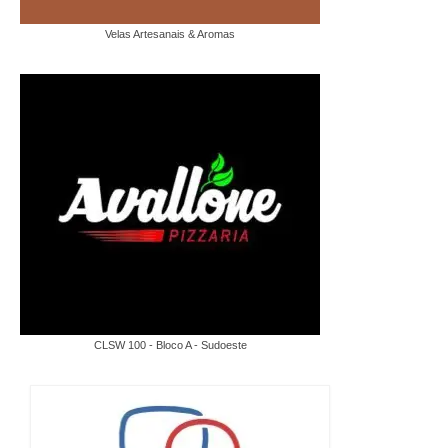
Velas Artesanais & Aromas
CLSW 100 - Bloco A - Sudoeste