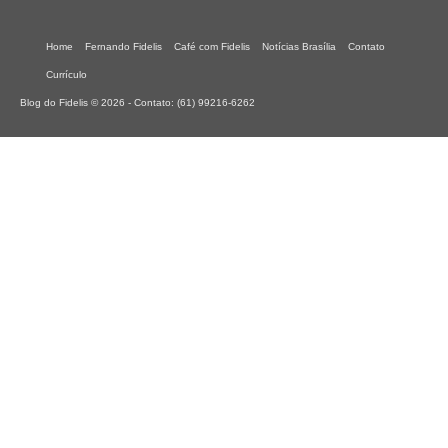
Home
Fernando Fidelis
Café com Fidelis
Notícias Brasília
Contato
Currículo
Blog do Fidelis © 2026 - Contato: (61) 99216-6262