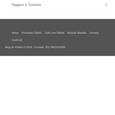
Viagem e Turismo
Home
Fernando Fidelis
Café com Fidelis
Notícias Brasília
Contato
Currículo
Blog do Fidelis © 2026 - Contato: (61) 99216-6262