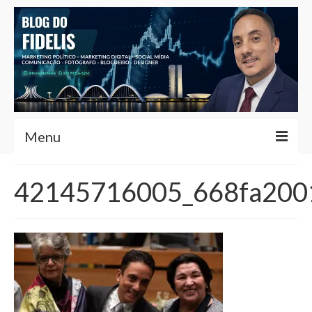
Menu
Home
42145716005_668fa200
Fernando Fidelis
Café com Fidelis
Notícias Brasília
Contato