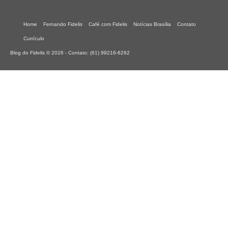
Home
Fernando Fidelis
Café com Fidelis
Notícias Brasília
Contato
Currículo
Blog do Fidelis © 2026 - Contato: (61) 99216-6262