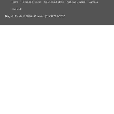
Home
Fernando Fidelis
Café com Fidelis
Notícias Brasília
Contato
Currículo
Blog do Fidelis © 2026 - Contato: (61) 99216-6262