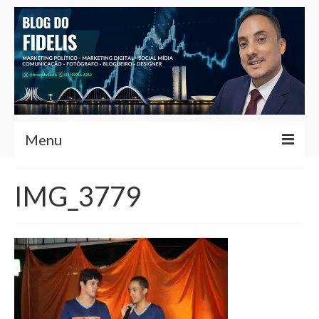
Menu
Home
IMG_3779
Fernando Fidelis
Café com Fidelis
Notícias Brasília
Contato