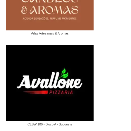
Velas Artesanais & Aromas
CLSW 100 - Bloco A - Sudoeste