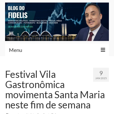
Menu
Home
Festival Vila
9
Fernando Fidelis
JAN 2025
Gastronômica
Café com Fidelis
movimenta Santa Maria
Notícias Brasília
neste fim de semana
Contato