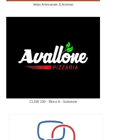
Velas Artesanais & Aromas
CLSW 100 - Bloco A - Sudoeste