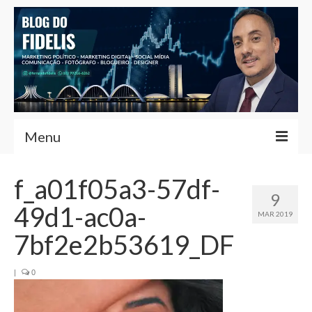
Menu
Home
f_a01f05a3-57df-
9
Fernando Fidelis
49d1-ac0a-
MAR 2019
Café com Fidelis
7bf2e2b53619_DF
Notícias Brasília
|
0
Contato