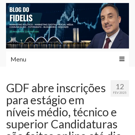
Menu
Home
GDF abre inscrições
12
Fernando Fidelis
FEV 2025
para estágio em
Café com Fidelis
níveis médio, técnico e
Notícias Brasília
superior Candidaturas
Contato