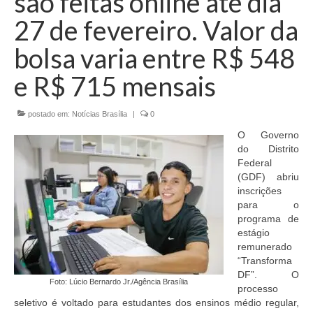
são feitas online até dia
Currículo
27 de fevereiro. Valor da
bolsa varia entre R$ 548
e R$ 715 mensais
postado em:
Notícias Brasília
|
0
O Governo
do Distrito
Federal
(GDF) abriu
inscrições
para o
programa de
estágio
remunerado
“Transforma
DF”. O
Foto: Lúcio Bernardo Jr./Agência Brasília
processo
seletivo é voltado para estudantes dos ensinos médio regular,