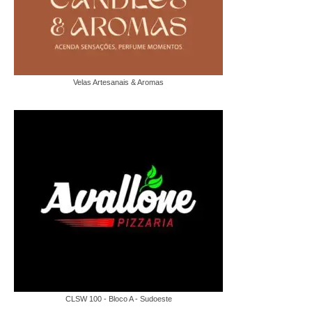
Velas Artesanais & Aromas
CLSW 100 - Bloco A - Sudoeste