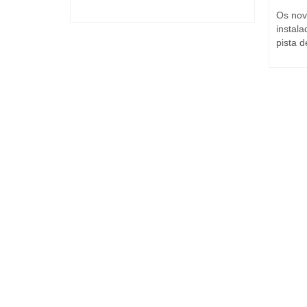
ta raça
Os nov
instal
pista d