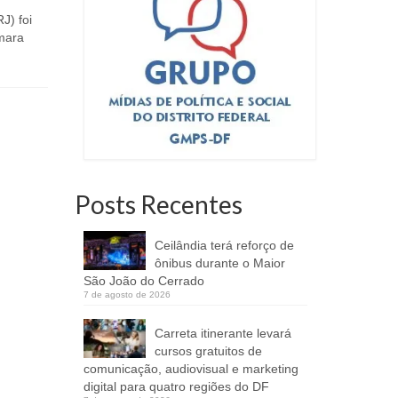
manhã deste sábado (12). O evento
J) foi
Policial mi
contou...
âmara
boa parte 
ruas e prot
Posts Recentes
Ceilândia terá reforço de
ônibus durante o Maior
São João do Cerrado
7 de agosto de 2026
Carreta itinerante levará
cursos gratuitos de
comunicação, audiovisual e marketing
digital para quatro regiões do DF