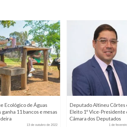
e Ecológico de Águas
Deputado Altineu Côrtes 
s ganha 11 bancos e mesas
Eleito 1º Vice-Presidente
deira
Câmara dos Deputados
13 de outubro de 2022
1 de feverei