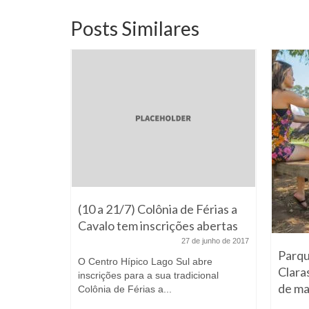
Posts Similares
(10 a 21/7) Colônia de Férias a
Cavalo tem inscrições abertas
27 de junho de 2017
gos
Parqu
O Centro Hípico Lago Sul abre
-Novo
Clara
inscrições para a sua tradicional
de ma
embro de 2020
Colônia de Férias a...
raça