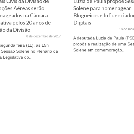
ais Civis da Divisão de
Luzia de Paula propõe Ses
ções Aéreas serão
Solene para homenagear
nageados na Câmara
Blogueiros e Influenciado
lativa pelos 20 anos de
Digitais
ão da Divisão
18 de mai
8 de dezembro de 2017
A deputada Luzia de Paula (PS
propôs a realização de uma Se
segunda feira (11), às 15h
Solene em comemoração...
 Sessão Solene no Plenário da
Legislativa do...