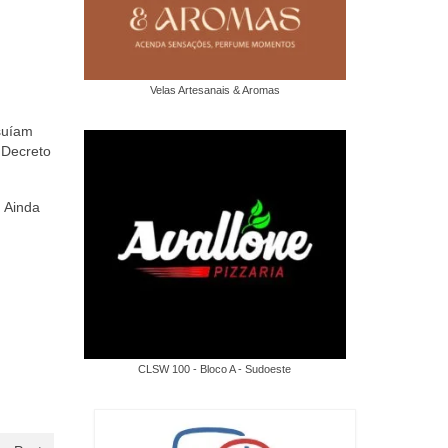
Velas Artesanais & Aromas
suíam
 Decreto
 Ainda
CLSW 100 - Bloco A - Sudoeste