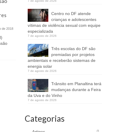
são
Fim dos 
7 de agosto de 2026
23 de agosto de 2016
casa de 
(26 e 27/08) Paulla & Paolla se
Centro no DF atende
res
Fercal
apresentam no Divina Living Bar e Na
crianças e adolescentes
Fazenda...
vítimas de violência sexual com equipe
o de 2018
‘GDF Prese
especializada
estrada de
7 de agosto de 2026
B)
quatro com
ssão
Três escolas do DF são
premiadas por projetos
ambientais e receberão sistemas de
energia solar
7 de agosto de 2026
Trânsito em Planaltina terá
mudanças durante a Feira
da Uva e do Vinho
7 de agosto de 2026
Categorias
Artigos