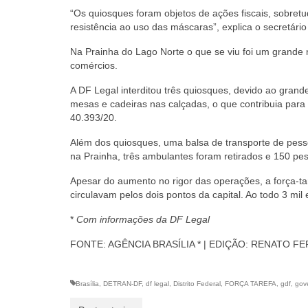
“Os quiosques foram objetos de ações fiscais, sobretu
resistência ao uso das máscaras”, explica o secretári
Na Prainha do Lago Norte o que se viu foi um grande
comércios.
A DF Legal interditou três quiosques, devido ao gra
mesas e cadeiras nas calçadas, o que contribuia para
40.393/20.
Além dos quiosques, uma balsa de transporte de pess
na Prainha, três ambulantes foram retirados e 150 p
Apesar do aumento no rigor das operações, a força-ta
circulavam pelos dois pontos da capital. Ao todo 3 mi
*
Com informações da DF Legal
FONTE: AGÊNCIA BRASÍLIA * | EDIÇÃO: RENATO F
Brasília
,
DETRAN-DF
,
df legal
,
Distrito Federal
,
FORÇA TAREFA
,
gdf
,
gov