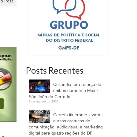
o Post
Posts Recentes
Ceilândia terá reforço de
ônibus durante o Maior
São João do Cerrado
7 de agosto de 2026
Carreta itinerante levará
(26 e 27/08) Paulla & Paolla se
cursos gratuitos de
apresentam no Divina Living
comunicação, audiovisual e marketing
Bar e Na Fazenda
digital para quatro regiões do DF