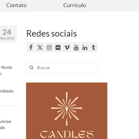
Contato
Currículo
24
Redes sociais
AGO 2020
Buscar
 Norte.
por:
m
rditado
várias
 de