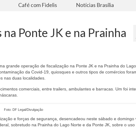
s
Café com Fidelis
Notícias Brasília
 na Ponte JK e na Prainha
uma grande operação de fiscalização na Ponte JK e na Prainha do Lago
contaminação da Covid-19, quiosques e outros tipos de comércios fora
s nas duas localidades.
imentos comerciais, entre trailers, ambulantes e barracas. Um foi inte
máscaras.
Foto: DF Legal/Divulgação
alização e forças de segurança, desencadeou neste sábado e domingo 
deral, sobretudo na Prainha do Lago Norte e da Ponte JK, sobre o uso