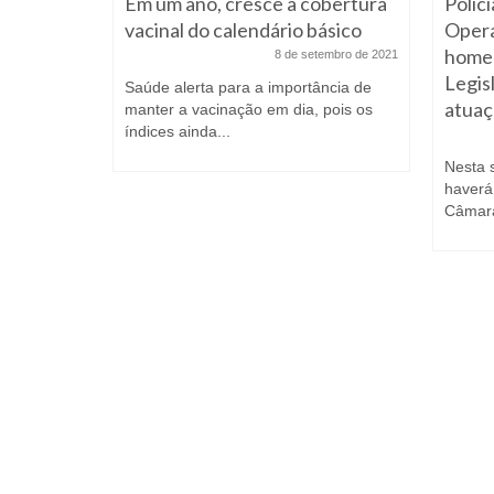
ara
Em um ano, cresce a cobertura
Polici
e
vacinal do calendário básico
Opera
ara as
home
8 de setembro de 2021
Legis
Saúde alerta para a importância de
atuaç
tembro de 2021
manter a vacinação em dia, pois os
índices ainda...
visual, o
17 de
Nesta 
haverá
Câmara 