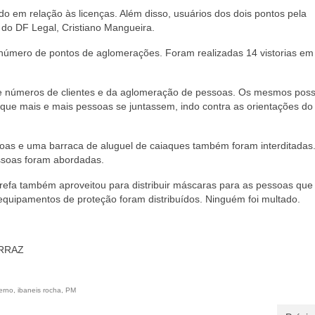
do em relação às licenças. Além disso, usuários dos dois pontos pela
o do DF Legal, Cristiano Mangueira.
 número de pontos de aglomerações. Foram realizadas 14 vistorias em
nde números de clientes e da aglomeração de pessoas. Os mesmos pos
 que mais e mais pessoas se juntassem, indo contra as orientações do
oas e uma barraca de aluguel de caiaques também foram interditadas.
essoas foram abordadas.
refa também aproveitou para distribuir máscaras para as pessoas que
l equipamentos de proteção foram distribuídos. Ninguém foi multado.
ERRAZ
erno
,
ibaneis rocha
,
PM