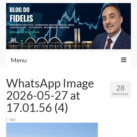
Menu
Home
WhatsApp Image
28
Fernando Fidelis
2026-05-27 at
MAIO 2026
Café com Fidelis
17.01.56 (4)
Notícias Brasília
|
0
Contato