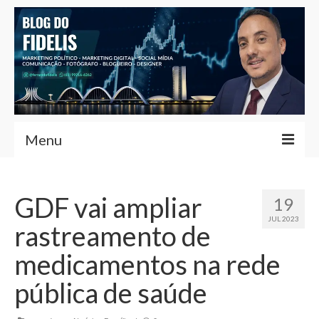
Menu
Home
GDF vai ampliar
19
Fernando Fidelis
JUL 2023
rastreamento de
Café com Fidelis
medicamentos na rede
Notícias Brasília
pública de saúde
Contato