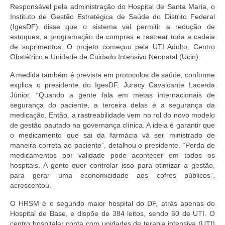
Responsável pela administração do Hospital de Santa Maria, o
Instituto de Gestão Estratégica de Saúde do Distrito Federal
(IgesDF) disse que o sistema vai permitir a redução de
estoques, a programação de compras e rastrear toda a cadeia
de suprimentos. O projeto começou pela UTI Adulto, Centro
Obstétrico e Unidade de Cuidado Intensivo Neonatal (Ucin).
A medida também é prevista em protocolos de saúde, conforme
explica o presidente do IgesDF, Juracy Cavalcante Lacerda
Júnior. “Quando a gente fala em metas internacionais de
segurança do paciente, a terceira delas é a segurança da
medicação. Então, a rastreabilidade vem no rol do novo modelo
de gestão pautado na governança clínica. A ideia é garantir que
o medicamento que sai da farmácia vá ser ministrado de
maneira correta ao paciente”, detalhou o presidente. “Perda de
medicamentos por validade pode acontecer em todos os
hospitais. A gente quer controlar isso para otimizar a gestão,
para gerar uma economicidade aos cofres públicos”,
acrescentou.
O HRSM é o segundo maior hospital do DF, atrás apenas do
Hospital de Base, e dispõe de 384 leitos, sendo 60 de UTI. O
centro hospitalar conta com unidades de terapia intensiva (UTI)