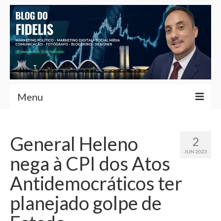
Menu
Home
General Heleno
2
Fernando Fidelis
JUN 2023
nega à CPI dos Atos
Café com Fidelis
Antidemocráticos ter
Notícias Brasília
planejado golpe de
Contato