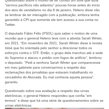
Questionado sobre o motivo de ter curtido um tuíte que dizia
“sermos pacíficos não adiantou” poucas horas antes do início
dos atos de vandalismo no dia 8 de janeiro, Heleno disse não
se lembrar de ter interagido com a publicação, embora tenha
garantido à CPI que somente ele tem acesso a sua conta no
Twitter.
O deputado Fábio Félix (PSOL) quis saber o motivo de uma
reunião que o general Heleno teve com a ativista Sarah Winter,
em 2021. “Em novembro de 2021, Sarah Winter disse à revista
Istoé que foi orientada pelo senhor a direcionar todos os
esforços contra o STF. Então, o grupo dela marchou até a sede
do Supremo e atacou o prédio com fogos de artifício”, lembrou
o deputado. “Pedi a senhora Sarah Winter que comparecesse
em meu gabinete para conversarmos a respeito das
reclamações dos jornalistas que estavam trabalhando no
cercadinho do Alvorada. Eu mal conhecia aquela pessoa”,
garantiu.
Questionado sobre sua avaliação a respeito das urnas
eletrônicas, o general Heleno respondeu que confia “em
termos” e disse que há uma série de questionamentos sobre as
urnas eletrônicas.