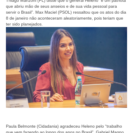
Thiago Manzoni (PL) disse que o general Heleno “é um patriota
que abriu mão de seus anseios e de sua vida pessoal para
servir o Brasil”. Max Maciel (PSOL) ressaltou que os atos do dia
8 de janeiro não aconteceram aleatoriamente, pois teriam que
ter sido planejados.
Paula Belmonte (Cidadania) agradeceu Heleno pelo “trabalho
que vem fazendo ao longo dos anos no Brasil”. Gabriel Magno