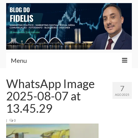
Menu
Home
WhatsApp Image
7
Fernando Fidelis
2025-08-07 at
AGO 2025
Café com Fidelis
13.45.29
Notícias Brasília
|
0
Contato