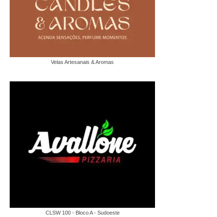
Velas Artesanais & Aromas
CLSW 100 - Bloco A - Sudoeste