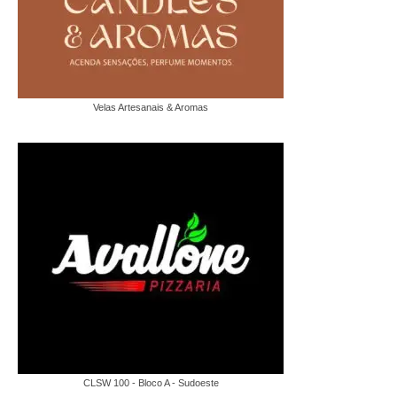
Velas Artesanais & Aromas
CLSW 100 - Bloco A - Sudoeste