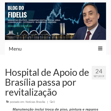
Menu
Home
Hospital de Apoio de
24
Fernando Fidelis
SET 2019
Brasília passa por
Café com Fidelis
revitalização
Notícias Brasília
postado em:
Contato
Notícias Brasília
|
0
Manutenção inclui troca de piso, pintura e reparos