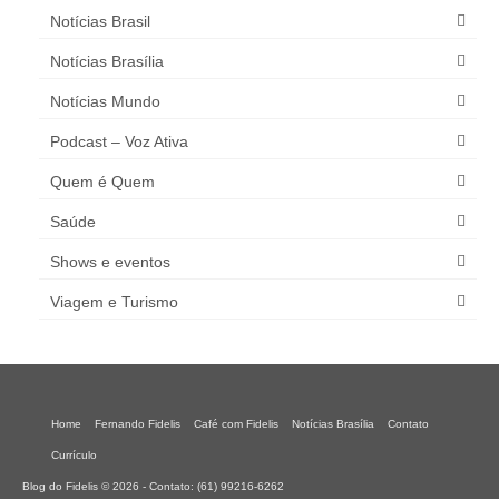
Notícias Brasil
Notícias Brasília
Notícias Mundo
Podcast – Voz Ativa
Quem é Quem
Saúde
Shows e eventos
Viagem e Turismo
Home
Fernando Fidelis
Café com Fidelis
Notícias Brasília
Contato
Currículo
Blog do Fidelis © 2026 - Contato: (61) 99216-6262