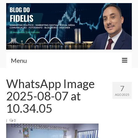
Menu
Home
WhatsApp Image
7
Fernando Fidelis
2025-08-07 at
AGO 2025
Café com Fidelis
10.34.05
Notícias Brasília
|
0
Contato